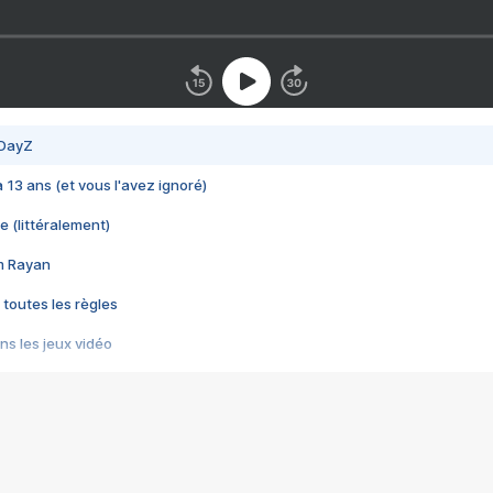
 DayZ
 a 13 ans (et vous l'avez ignoré)
e (littéralement)
im Rayan
 toutes les règles
s les jeux vidéo
us choquant de Rockstar ? - Le scandale BULLY
e plus moche de Steam
du RÊVE tourne au CAUCHEMAR