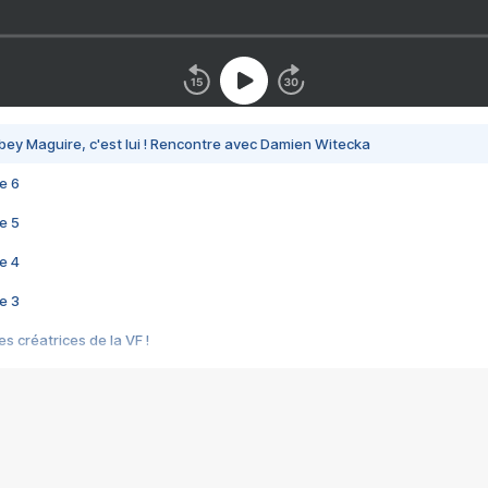
bey Maguire, c'est lui ! Rencontre avec Damien Witecka
e 6
e 5
e 4
e 3
s créatrices de la VF !
e 2
e 1
e Mektoub My Love arrive enfin ! Rencontre avec Shaïn Boumedine et Sal